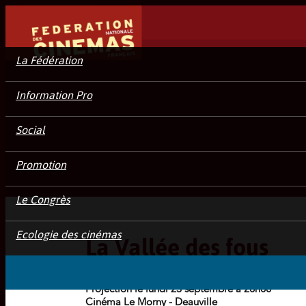
La Fédération
Information Pro
Social
Promotion
La Vallée des fous
Le Congrès
Ecologie des cinémas
La Vallée des fous
Projection le lundi 23 septembre à 20h00
Cinéma Le Morny - Deauville