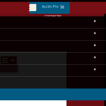
Accès Pro
Se
Menu
connecter
grès 2024