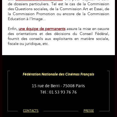
de dossiers particuliers. Tel est le cas de la Commission
des Questions sociales, de la Commission Art et Essai, de
la Commission Promotion ou encore de la Commission
Education à l'Image...
Enfin,
une équipe de permanents
assure la mise en oeuvre
des orientations et des décisions du Conseil Fédéral,
fournit des conseils aux exploitants en matière sociale,
fiscale ou juridique, etc.
Fédération Nationale des Cinémas Français
15 rue de Berri - 75008 Paris
Tél : 01 53 93 76 76
CONTACTS
PRESSE