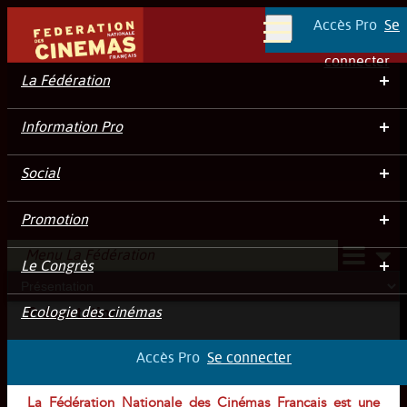
Accès Pro
Se
Menu
connecter
La Fédération
Information Pro
Social
Présentation
Promotion
Menu La Fédération
Le Congrès
Ecologie des cinémas
Présentation
Accès Pro
Se connecter
La Fédération Nationale des Cinémas Français est une