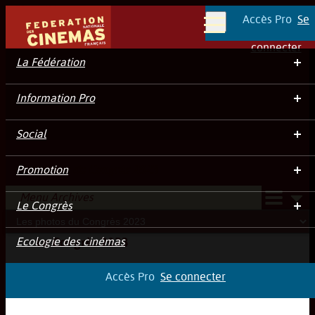
Accès Pro
Se
Menu
connecter
La Fédération
Information Pro
Social
Les photos du Congrès 2023
Promotion
Menu Archives
Le Congrès
Ecologie des cinémas
Le Congrès 2023
Accès Pro
Se connecter