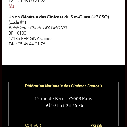
Tél : 01.45.00.21.22
Mail
Union Générale des Cinémas du Sud-Ouest (UGCSO)
(code #1)
Président : Charles RAYMOND
BP 10100
17185 PERIGNY Cedex
Tél :
05.46.44.01.76
Fédération Nationale des Cinémas Français
15 rue de Berri - 75008 Paris
Tél : 01 53 93 76 76
CONTACTS
PRESSE