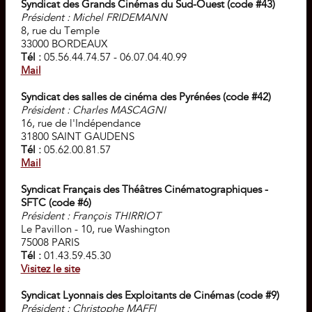
Syndicat des Grands Cinémas du Sud-Ouest (code #43)
Président : Michel FRIDEMANN
8, rue du Temple
33000 BORDEAUX
Tél :
05.56.44.74.57 - 06.07.04.40.99
Mail
Syndicat des salles de cinéma des Pyrénées (code #42)
Président : Charles MASCAGNI
16, rue de l'Indépendance
31800 SAINT GAUDENS
Tél :
05.62.00.81.57
Mail
Syndicat Français des Théâtres Cinématographiques -
SFTC (code #6)
Président : François THIRRIOT
Le Pavillon - 10, rue Washington
75008 PARIS
Tél :
01.43.59.45.30
Visitez le site
Syndicat Lyonnais des Exploitants de Cinémas (code #9)
Président : Christophe MAFFI