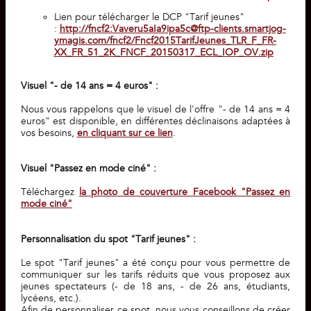
Lien pour télécharger le DCP "Tarif jeunes"
:
http://fncf2:Vaveru5aIa9ipa5c@ftp-clients.smartjog-
ymagis.com/fncf2/Fncf2015TarifJeunes_TLR_F_FR-
XX_FR_51_2K_FNCF_20150317_ECL_IOP_OV.zip
Visuel "- de 14 ans = 4 euros" :
Nous vous rappelons que le visuel de l'offre "- de 14 ans = 4
euros" est disponible, en différentes déclinaisons adaptées à
vos besoins,
en cliquant sur ce lien
.
Visuel "Passez en mode ciné" :
Téléchargez
la photo de couverture Facebook "Passez en
mode ciné"
Personnalisation du spot "Tarif jeunes" :
Le spot "Tarif jeunes" a été conçu pour vous permettre de
communiquer sur les tarifs réduits que vous proposez aux
jeunes spectateurs (- de 18 ans, - de 26 ans, étudiants,
lycéens, etc.).
Afin de personnaliser ce spot, nous vous conseillons de créer