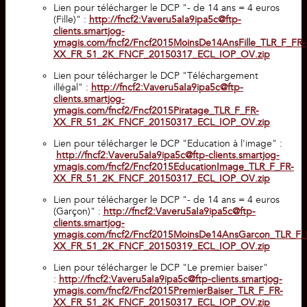
Lien pour télécharger le DCP "- de 14 ans = 4 euros
(Fille)" :
http://fncf2:Vaveru5aIa9ipa5c@ftp-
clients.smartjog-
ymagis.com/fncf2/Fncf2015MoinsDe14AnsFille_TLR_F_FR-
XX_FR_51_2K_FNCF_20150317_ECL_IOP_OV.zip
Lien pour télécharger le DCP "Téléchargement
illégal" :
http://fncf2:Vaveru5aIa9ipa5c@ftp-
clients.smartjog-
ymagis.com/fncf2/Fncf2015Piratage_TLR_F_FR-
XX_FR_51_2K_FNCF_20150317_ECL_IOP_OV.zip
Lien pour télécharger le DCP "Education à l'image" :​
http://fncf2:Vaveru5aIa9ipa5c@ftp-clients.smartjog-
ymagis.com/fncf2/Fncf2015EducationImage_TLR_F_FR-
XX_FR_51_2K_FNCF_20150317_ECL_IOP_OV.zip
Lien pour télécharger le DCP "- de 14 ans = 4 euros
(Garçon)" :
http://fncf2:Vaveru5aIa9ipa5c@ftp-
clients.smartjog-
ymagis.com/fncf2/Fncf2015MoinsDe14AnsGarcon_TLR_F_
XX_FR_51_2K_FNCF_20150319_ECL_IOP_OV.zip
Lien pour télécharger le DCP "Le premier baiser"
:
http://fncf2:Vaveru5aIa9ipa5c@ftp-clients.smartjog-
ymagis.com/fncf2/Fncf2015PremierBaiser_TLR_F_FR-
XX_FR_51_2K_FNCF_20150317_ECL_IOP_OV.zip